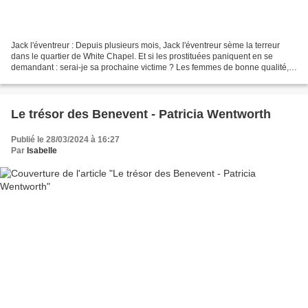
Jack l'éventreur : Depuis plusieurs mois, Jack l'éventreur sème la terreur
dans le quartier de White Chapel. Et si les prostituées paniquent en se
demandant : serai-je sa prochaine victime ? Les femmes de bonne qualité,
elles, tremblent en osant à peine...
Le trésor des Benevent - Patricia Wentworth
Publié le 28/03/2024 à 16:27
Par
Isabelle