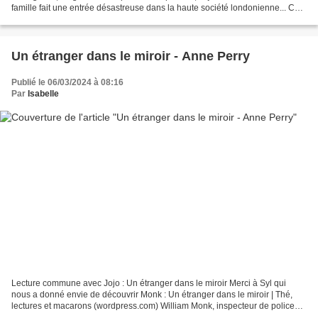
famille fait une entrée désastreuse dans la haute société londonienne... Ce
qui ne dissuade pas un Sir aux...
Un étranger dans le miroir - Anne Perry
Publié le 06/03/2024 à 08:16
Par
Isabelle
Lecture commune avec Jojo : Un étranger dans le miroir Merci à Syl qui
nous a donné envie de découvrir Monk : Un étranger dans le miroir | Thé,
lectures et macarons (wordpress.com) William Monk, inspecteur de police
chevronné, se réveille à l'hôpital....