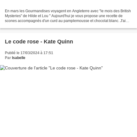
En mars les Gourmandises voyagent en Angleterre avec "le mois des British
Mysteries" de Hilde et Lou " Aujourd'hui je vous propose une recette de
scones accompagnés d'un curd au pamplemousse et chocolat blanc. J'ai
déjà proposé plusieurs recettes de scones,...
Le code rose - Kate Quinn
Publié le 17/03/2024 à 17:51
Par
Isabelle