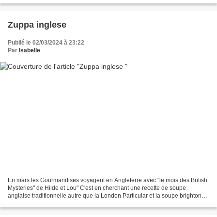
Zuppa inglese
Publié le 02/03/2024 à 23:22
Par
Isabelle
En mars les Gourmandises voyagent en Angleterre avec "le mois des British
Mysteries" de Hilde et Lou" C'est en cherchant une recette de soupe
anglaise traditionnelle autre que la London Particular et la soupe brighton
que je suis tombée sur la recette...