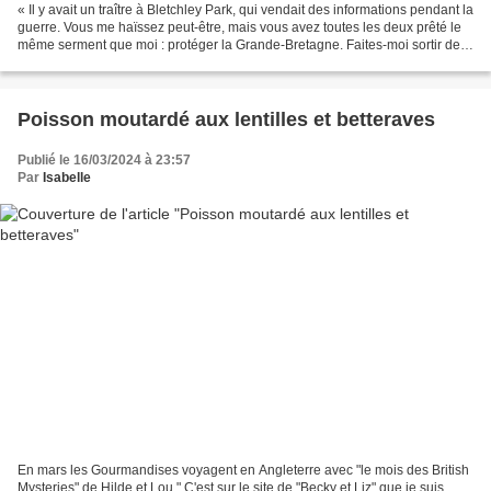
« Il y avait un traître à Bletchley Park, qui vendait des informations pendant la
guerre. Vous me haïssez peut-être, mais vous avez toutes les deux prêté le
même serment que moi : protéger la Grande-Bretagne. Faites-moi sortir de
cet asile et aidez-moi...
Poisson moutardé aux lentilles et betteraves
Publié le 16/03/2024 à 23:57
Par
Isabelle
En mars les Gourmandises voyagent en Angleterre avec "le mois des British
Mysteries" de Hilde et Lou " C'est sur le site de "Becky et Liz" que je suis