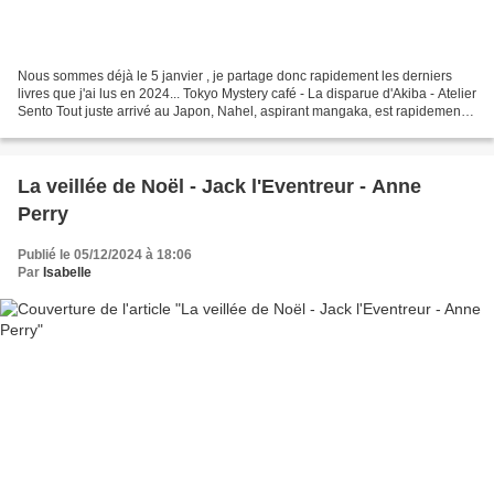
Nous sommes déjà le 5 janvier , je partage donc rapidement les derniers
livres que j'ai lus en 2024... Tokyo Mystery café - La disparue d'Akiba - Atelier
Sento Tout juste arrivé au Japon, Nahel, aspirant mangaka, est rapidement
déboussolé par sa découverte...
La veillée de Noël - Jack l'Eventreur - Anne
Perry
Publié le 05/12/2024 à 18:06
Par
Isabelle