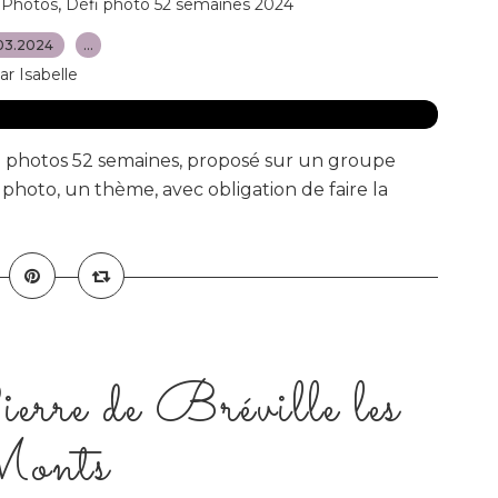
,
,
Photos
Défi photo 52 semaines 2024
03.2024
…
ar Isabelle
i photos 52 semaines, proposé sur un groupe
hoto, un thème, avec obligation de faire la
erre de Bréville les
onts