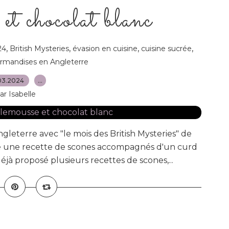
et chocolat blanc
,
,
,
,
24
British Mysteries
évasion en cuisine
cuisine sucrée
rmandises en Angleterre
03.2024
…
ar Isabelle
eterre avec "le mois des British Mysteries" de
se une recette de scones accompagnés d'un curd
jà proposé plusieurs recettes de scones,...