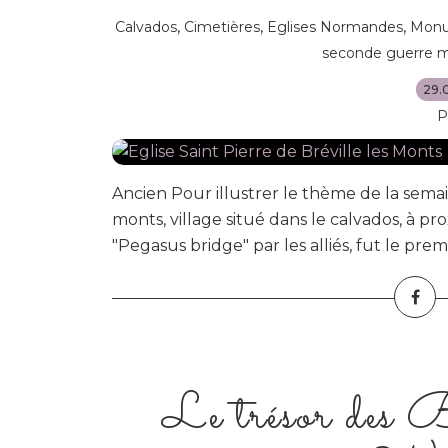
,
,
,
Calvados
Cimetières
Eglises Normandes
Monu
seconde guerre m
29.
P
Ancien Pour illustrer le thème de la semaine,
monts, village situé dans le calvados, à pr
"Pegasus bridge" par les alliés, fut le premi
Le trésor des 