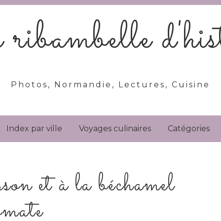
ribambelle d'hist
Photos, Normandie, Lectures, Cuisine
Index par ville
Voyages culinaires
Catégories
sson et à la béchamel
omate