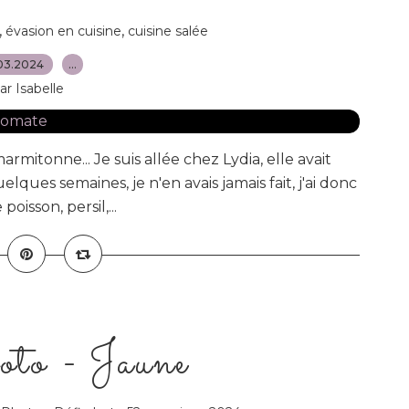
,
,
évasion en cuisine
cuisine salée
03.2024
…
ar Isabelle
rmitonne... Je suis allée chez Lydia, elle avait
lques semaines, je n'en avais jamais fait, j'ai donc
oisson, persil,...
oto - Jaune