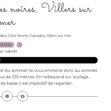
es noires, Villers sur
mer
,
,
,
des
Côte fleurie
Calvados
Villers sur mer
03.2024
…
ar Isabelle
 est Au sommet Je vous emmène donc au sommet
lus de 100 mètres. On redescend sur la plage....
ée basse, il est impératif de regarder...