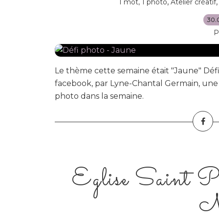
,
1 mot, 1 photo
Atelier créatif
30.
P
Le thème cette semaine était "Jaune" Déf
facebook, par Lyne-Chantal Germain, une p
photo dans la semaine.
Eglise Saint Pi
M