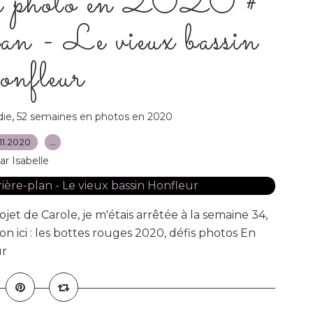
n photo en 2020 #
n - Le vieux bassin
nfleur
,
ie
52 semaines en photos en 2020
11.2020
…
ar Isabelle
ojet de Carole, je m'étais arrêtée à la semaine 34,
 ici : les bottes rouges 2020, défis photos En
ur