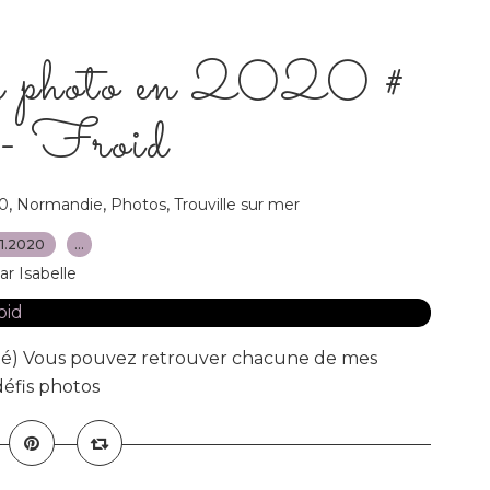
n photo en 2020 #
- Froid
,
,
,
0
Normandie
Photos
Trouville sur mer
11.2020
…
ar Isabelle
té) Vous pouvez retrouver chacune de mes
 défis photos