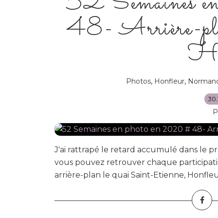
52 Semaines e
48- Arrière-pla
Ho
,
,
Photos
Honfleur
Normand
30.
P
J'ai rattrapé le retard accumulé dans le pr
vous pouvez retrouver chaque participation
arrière-plan le quai Saint-Etienne, Honfle