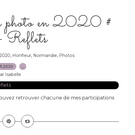
n photo en 2020 #
 Reflets
,
,
,
 2020
Honfleur
Normandie
Photos
11.2020
…
ar Isabelle
 pouvez retrouver chacune de mes participations