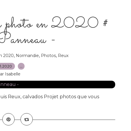
n photo en 2020 #
Panneau -
,
,
,
en 2020
Normandie
Photos
Reux
11.2020
…
ar Isabelle
uis Reux, calvados Projet photos que vous