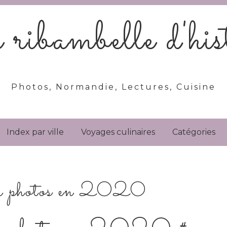
ribambelle d'hist
Photos, Normandie, Lectures, Cuisine
Index par ville
Voyages culinaires
Catégories
en photos en 2020