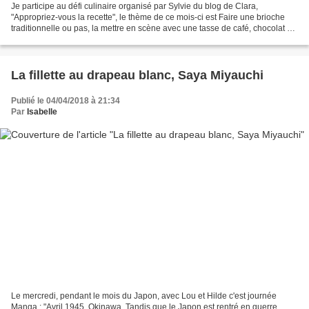
Je participe au défi culinaire organisé par Sylvie du blog de Clara,
"Appropriez-vous la recette", le thème de ce mois-ci est Faire une brioche
traditionnelle ou pas, la mettre en scène avec une tasse de café, chocolat ou
thé, tout ce qui fait penser...
La fillette au drapeau blanc, Saya Miyauchi
Publié le 04/04/2018 à 21:34
Par
Isabelle
Le mercredi, pendant le mois du Japon, avec Lou et Hilde c'est journée
Manga : "Avril 1945, Okinawa. Tandis que le Japon est rentré en guerre