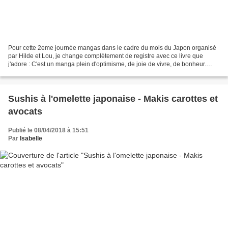
Pour cette 2eme journée mangas dans le cadre du mois du Japon organisé
par Hilde et Lou, je change complètement de registre avec ce livre que
j'adore : C'est un manga plein d'optimisme, de joie de vivre, de bonheur.
Yuzu est une petite fille pétillante...
Sushis à l'omelette japonaise - Makis carottes et
avocats
Publié le 08/04/2018 à 15:51
Par
Isabelle