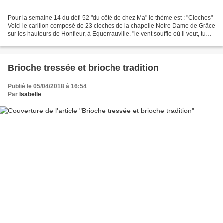
Pour la semaine 14 du défi 52 "du côté de chez Ma" le thème est : "Cloches"
Voici le carillon composé de 23 cloches de la chapelle Notre Dame de Grâce
sur les hauteurs de Honfleur, à Equemauville. "le vent souffle où il veut, tu
entends sa voix, mais...
Brioche tressée et brioche tradition
Publié le 05/04/2018 à 16:54
Par
Isabelle