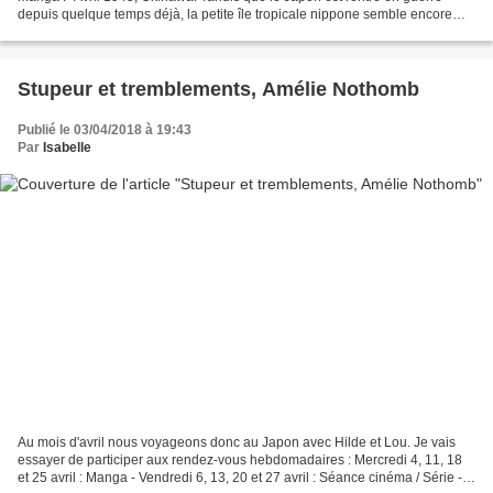
depuis quelque temps déjà, la petite île tropicale nippone semble encore
épargnée par les conflits. C’est...
Stupeur et tremblements, Amélie Nothomb
Publié le 03/04/2018 à 19:43
Par
Isabelle
Au mois d'avril nous voyageons donc au Japon avec Hilde et Lou. Je vais
essayer de participer aux rendez-vous hebdomadaires : Mercredi 4, 11, 18
et 25 avril : Manga - Vendredi 6, 13, 20 et 27 avril : Séance cinéma / Série -