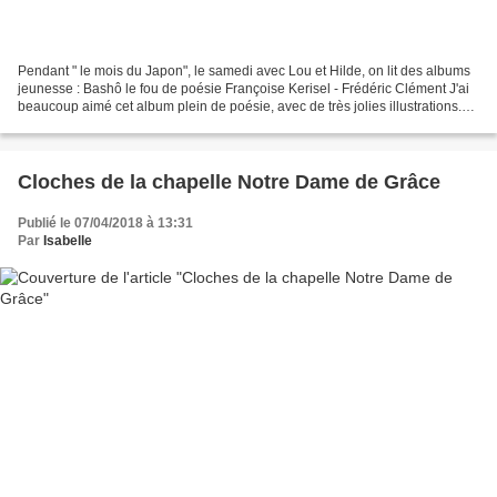
Pendant " le mois du Japon", le samedi avec Lou et Hilde, on lit des albums
jeunesse : Bashô le fou de poésie Françoise Kerisel - Frédéric Clément J'ai
beaucoup aimé cet album plein de poésie, avec de très jolies illustrations.
On y découvre la vraie...
Cloches de la chapelle Notre Dame de Grâce
Publié le 07/04/2018 à 13:31
Par
Isabelle