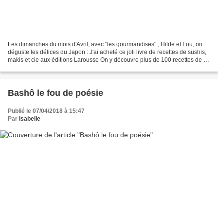
Les dimanches du mois d'Avril, avec "les gourmandises" , Hilde et Lou, on
déguste les délices du Japon : J'ai acheté ce joli livre de recettes de sushis,
makis et cie aux éditions Larousse On y découvre plus de 100 recettes de la
plus simple, à la plus...
Bashô le fou de poésie
Publié le 07/04/2018 à 15:47
Par
Isabelle