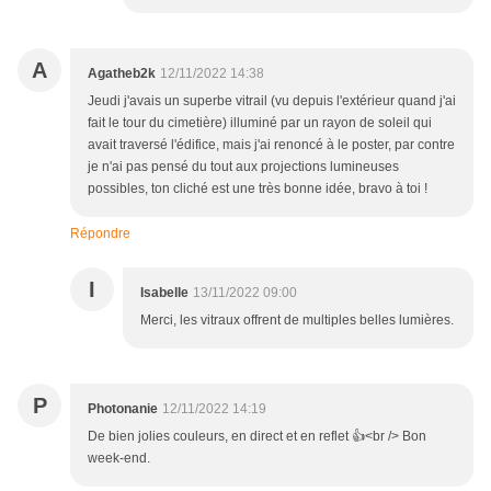
A
Agatheb2k
12/11/2022 14:38
Jeudi j'avais un superbe vitrail (vu depuis l'extérieur quand j'ai
fait le tour du cimetière) illuminé par un rayon de soleil qui
avait traversé l'édifice, mais j'ai renoncé à le poster, par contre
je n'ai pas pensé du tout aux projections lumineuses
possibles, ton cliché est une très bonne idée, bravo à toi !
Répondre
I
Isabelle
13/11/2022 09:00
Merci, les vitraux offrent de multiples belles lumières.
P
Photonanie
12/11/2022 14:19
De bien jolies couleurs, en direct et en reflet 👍<br /> Bon
week-end.