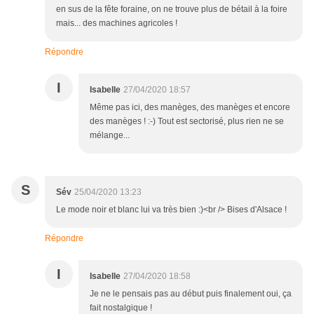
en sus de la fête foraine, on ne trouve plus de bétail à la foire
mais... des machines agricoles !
Répondre
I
Isabelle
27/04/2020 18:57
Même pas ici, des manèges, des manèges et encore
des manèges ! :-) Tout est sectorisé, plus rien ne se
mélange...
S
Sév
25/04/2020 13:23
Le mode noir et blanc lui va très bien :)<br /> Bises d'Alsace !
Répondre
I
Isabelle
27/04/2020 18:58
Je ne le pensais pas au début puis finalement oui, ça
fait nostalgique !