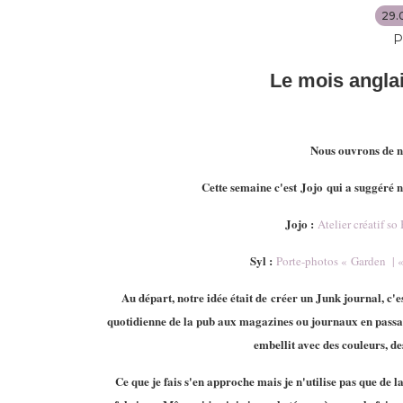
29.
P
Le mois angla
Nous ouvrons de no
Cette semaine c'est
Jojo
qui a suggéré n
Jojo :
Atelier créatif 
Syl :
Porte-photos « Garden | «
Au départ, notre idée était de créer un Junk journal, c'est
quotidienne de la pub aux magazines ou journaux en passant
embellit avec des couleurs, de
Ce que je fais s'en approche mais je n'utilise pas que de 