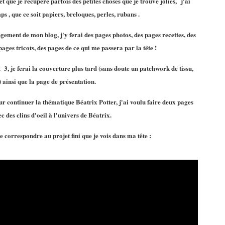
t que je récupère parfois des petites choses que je trouve jolies, j'ai
s , que ce soit papiers, breloques, perles, rubans .
gement de mon blog, j'y ferai des pages photos, des pages recettes, des
pages tricots, des pages de ce qui me passera par la tête !
3, je ferai la couverture plus tard (sans doute un patchwork de tissu,
) ainsi que la page de présentation.
ur continuer la thématique Béatrix Potter, j'ai voulu faire deux pages
c des clins d'oeil à l'univers de Béatrix.
 correspondre au projet fini que je vois dans ma tête :