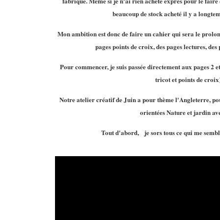
fabrique. Même si je n'ai rien acheté exprès pour le faire e
beaucoup de stock acheté il y a longtemp
Mon ambition est donc de faire un cahier qui sera le prolon
pages points de croix, des pages lectures, des 
Pour commencer, je suis passée directement aux pages 2 et 
tricot et points de croix
Notre atelier créatif de Juin a pour thème l'Angleterre, po
orientées Nature et jardin ave
Tout d'abord, je sors tous ce qui me semble