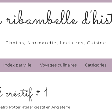
ribambelle d'hist
Photos, Normandie, Lectures, Cuisine
Index par ville
Voyages culinaires
Catégories
 créatif # 1
,
atrix Potter
atelier créatif en Angleterre