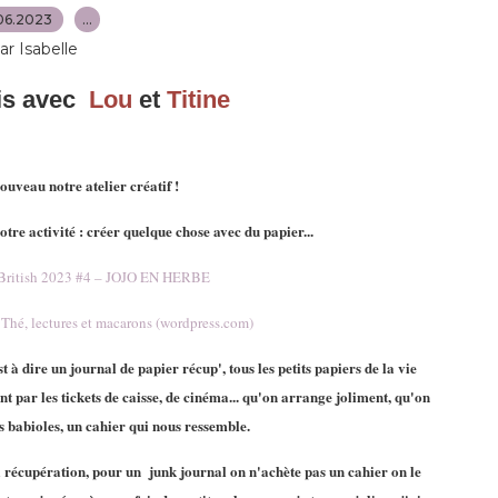
06.2023
…
ar Isabelle
is avec
Lou
et
Titine
uveau notre atelier créatif !
otre activité : créer quelque chose avec du papier...
so British 2023 #4 – JOJO EN HERBE
Thé, lectures et macarons (wordpress.com)
 à dire un journal de papier récup', tous les petits papiers de la vie
 par les tickets de caisse, de cinéma... qu'on arrange joliment, qu'on
s babioles, un cahier qui nous ressemble.
la récupération, pour un junk journal on n'achète pas un cahier on le