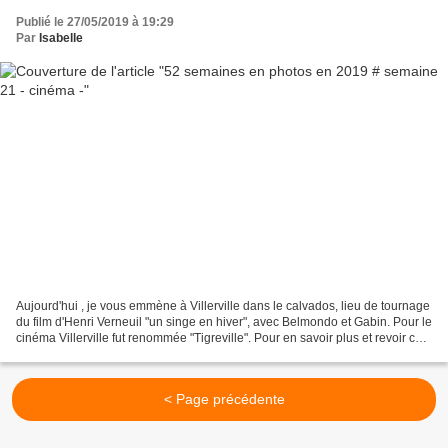
Publié le 27/05/2019 à 19:29
Par
Isabelle
Aujourd'hui , je vous emmène à Villerville dans le calvados, lieu de tournage
du film d'Henri Verneuil "un singe en hiver", avec Belmondo et Gabin. Pour le
cinéma Villerville fut renommée "Tigreville". Pour en savoir plus et revoir ce
cabaret et cette...
< Page précédente