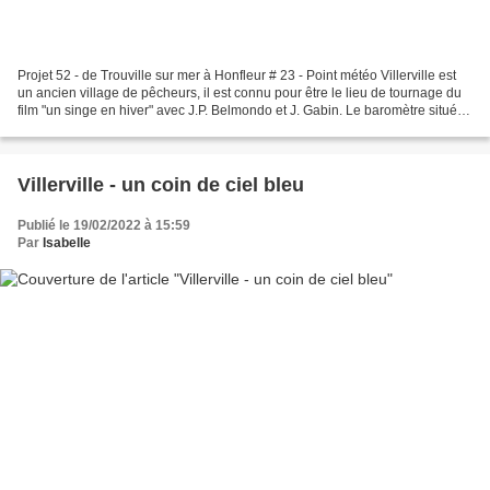
Projet 52 - de Trouville sur mer à Honfleur # 23 - Point météo Villerville est
un ancien village de pêcheurs, il est connu pour être le lieu de tournage du
film "un singe en hiver" avec J.P. Belmondo et J. Gabin. Le baromètre situé
sur la place du guettoir...
Villerville - un coin de ciel bleu
Publié le 19/02/2022 à 15:59
Par
Isabelle