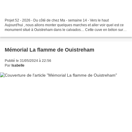
Projet 52 - 2026 - Du côté de chez Ma - semaine 14 - Vers le haut
Aujourd'hui , nous allons monter quelques marches et aller voir quel est ce
monument situé à Ouistreham dans le calvados.... Cette cuve en béton sur
neuf piliers constitue un élément du...
Mémorial La flamme de Ouistreham
Publié le 31/05/2024 à 22:56
Par
Isabelle