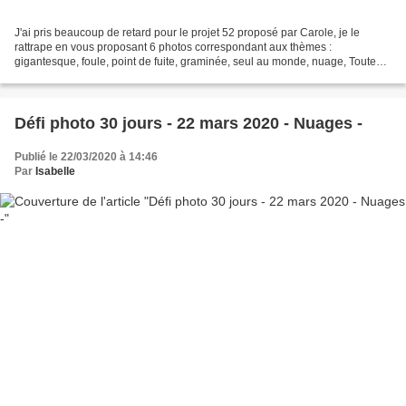
J'ai pris beaucoup de retard pour le projet 52 proposé par Carole, je le
rattrape en vous proposant 6 photos correspondant aux thèmes :
gigantesque, foule, point de fuite, graminée, seul au monde, nuage, Toutes
les photos ayant pour point commun, la frégate...
Défi photo 30 jours - 22 mars 2020 - Nuages -
Publié le 22/03/2020 à 14:46
Par
Isabelle