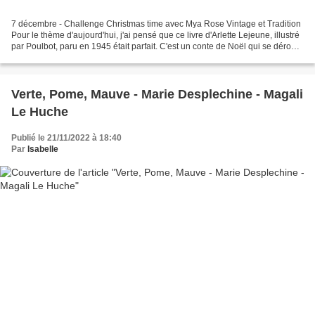
7 décembre - Challenge Christmas time avec Mya Rose Vintage et Tradition
Pour le thème d'aujourd'hui, j'ai pensé que ce livre d'Arlette Lejeune, illustré
par Poulbot, paru en 1945 était parfait. C'est un conte de Noël qui se déroule
en Alsace redevenue...
Verte, Pome, Mauve - Marie Desplechine - Magali
Le Huche
Publié le 21/11/2022 à 18:40
Par
Isabelle