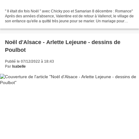
" Il était dix fois Noël " avec Chicky poo et Samarian 8 décembre : Romance"
Après des années d'absence, Valentine est de retour à Vallenot, le village de
son enfance qu'elle a quitté très jeune pour se marier. Un mariage pour
lequel elle a sacrifié ses...
Noël d'Alsace - Arlette Lejeune - dessins de
Poulbot
Publié le 07/12/2022 à 18:43
Par
Isabelle