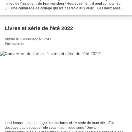
milieu de l'histoire.... de Frankenstein ! Heureusement, il peut compter sur
Lili, une camarade de collège qui n'a pas froid aux yeux... Les deux amis
réussiront-ils à échapper...
Livres et série de l'été 2022
Publié le 15/09/2022 à 17:41
Par
Isabelle
Il est temps que je partage mes lectures et LA série de mon été... J'ai
découvert au début de l'été cette magnifique série "Dowton