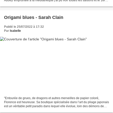
Abbey"empruntée à la médiathèque j'ai pu voir toutes les saisons et le 1er
film (je viens de découvrir qu'il y en a un second)....
Origami blues - Sarah Clain
Publié le 25/07/2022 à 17:32
Par
Isabelle
"Entourée de grues, de dragons et autres merveilles de papier coloré,
Florence est heureuse. Sa boutique spécialisée dans l’art du pliage japonais
est un véritable petit paradis dans lequel elle évolue, loin des démons de
son passé. Elle a façonné sa...