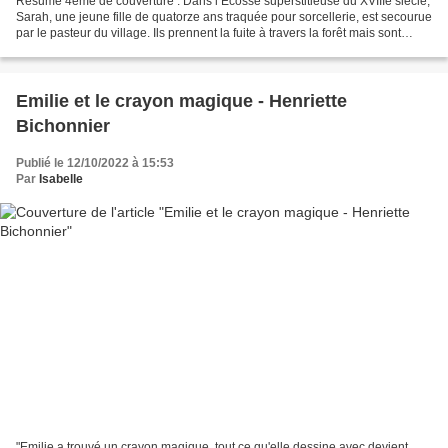
Résumé 4eme de couverture : Dans l’Écosse superstitieuse du XVIIIe siècle,
Sarah, une jeune fille de quatorze ans traquée pour sorcellerie, est secourue
par le pasteur du village. Ils prennent la fuite à travers la forêt mais sont
rapidement pris en chasse....
Emilie et le crayon magique - Henriette
Bichonnier
Publié le 12/10/2022 à 15:53
Par
Isabelle
"Emilie a trouvé un crayon magique, tout ce qu'elle dessine avec devient