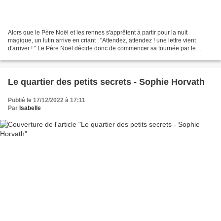
Alors que le Père Noël et les rennes s'apprêtent à partir pour la nuit
magique, un lutin arrive en criant : "Attendez, attendez ! une lettre vient
d'arriver ! " Le Père Noël décide donc de commencer sa tournée par le
château du pays des merveilles......
Le quartier des petits secrets - Sophie Horvath
Publié le 17/12/2022 à 17:11
Par
Isabelle