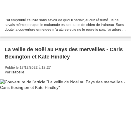
J'ai emprunté ce livre sans savoir de quoi il parlait, aucun résumé. Je ne
savais même pas que le malamute est une race de chien de traineau. Sans
doute la couverture enneigée m'a attirée et je ne le regrette pas, j'ai adoré ce
livre. L'histoire commence...
La veille de Noël au Pays des merveilles - Caris
Bexington et Kate Hindley
Publié le 17/12/2022 à 18:27
Par
Isabelle