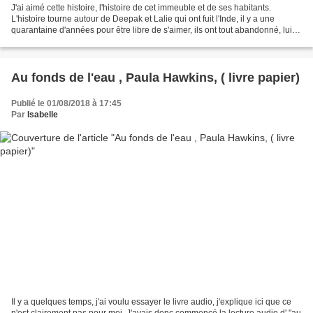
J'ai aimé cette histoire, l'histoire de cet immeuble et de ses habitants.
L'histoire tourne autour de Deepak et Lalie qui ont fuit l'Inde, il y a une
quarantaine d'années pour être libre de s'aimer, ils ont tout abandonné, lui,
sa carrière de sportif,...
Au fonds de l'eau , Paula Hawkins, ( livre papier)
Publié le 01/08/2018 à 17:45
Par
Isabelle
Il y a quelques temps, j'ai voulu essayer le livre audio, j'explique ici que ce
n'est clairement pas pour moi. J'avais donc commencé la lecture audio d' "au