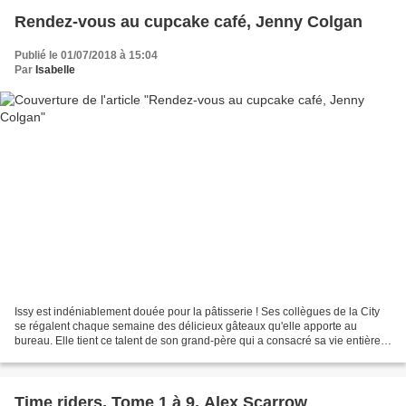
Rendez-vous au cupcake café, Jenny Colgan
Publié le 01/07/2018 à 15:04
Par
Isabelle
Issy est indéniablement douée pour la pâtisserie ! Ses collègues de la City
se régalent chaque semaine des délicieux gâteaux qu'elle apporte au
bureau. Elle tient ce talent de son grand-père qui a consacré sa vie entière à
sa boulangerie. C'est à ses...
Time riders, Tome 1 à 9, Alex Scarrow