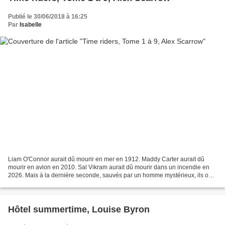
Publié le 30/06/2018 à 16:25
Par
Isabelle
Liam O'Connor aurait dû mourir en mer en 1912. Maddy Carter aurait dû
mourir en avion en 2010. Sal Vikram aurait dû mourir dans un incendie en
2026. Mais à la dernière seconde, sauvés par un homme mystérieux, ils ont
échappé à leur destin. Désormais,...
Hôtel summertime, Louise Byron