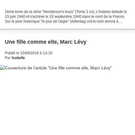
2ème tome de la série "Henderson's boys" (Tome 1 ici), L'histoire débute le
15 juin 1940 et s'achève le 10 septembre 1940 dans le nord de la France.
Sur le plan historique "le jour de l'aigle" (Adlertag) est le nom donné à
l'opération qui consistait à...
Une fille comme elle, Marc Lévy
Publié le 15/08/2018 à 13:10
Par
Isabelle