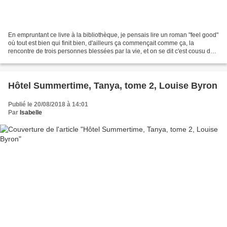
En empruntant ce livre à la bibliothèque, je pensais lire un roman "feel good"
où tout est bien qui finit bien, d'ailleurs ça commençait comme ça, la
rencontre de trois personnes blessées par la vie, et on se dit c'est cousu de
fil blanc, ils vont s'aimer...
Hôtel Summertime, Tanya, tome 2, Louise Byron
Publié le 20/08/2018 à 14:01
Par
Isabelle