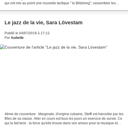
qui ont mis au point une nouvelle tactique " le Blitzkrieg", rassembler les
chars et les blindés pour former...
Le jazz de la vie, Sara Lövestam
Publié le 04/07/2018 à 17:12
Par
Isabelle
4ème de couverture : Marginale, d'origine cubaine, Steffi est harcelée par les
filles de sa classe. Aller en cours est tous les jours un exercice de survie. Ce
qui la fait tenir : la force qu'elle trouve dans son amour pour la musique et
son don pour...