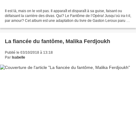
Il est là, mais on le voit pas. Il apparaît et disparaît à sa guise, faisant ou
défaisant la carrière des divas. Qui? Le Fantôme de l’Opéra! Jusqu’où ira-t-il,
par amour? Cet album est une adaptation du livre de Gaston Leroux paru en
1910. Le texte de...
La fiancée du fantôme, Malika Ferdjoukh
Publié le 03/10/2018 à 13:18
Par
Isabelle