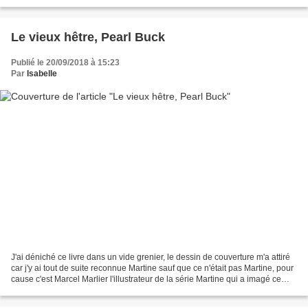
bateaux de luxe mais je leur préfère...
Le vieux hêtre, Pearl Buck
Publié le 20/09/2018 à 15:23
Par
Isabelle
J'ai déniché ce livre dans un vide grenier, le dessin de couverture m'a attiré
car j'y ai tout de suite reconnue Martine sauf que ce n'était pas Martine, pour
cause c'est Marcel Marlier l'illustrateur de la série Martine qui a imagé ce
livre. Pearl Buck...