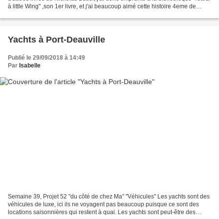
à little Wing" ,son 1er livre, et j'ai beaucoup aimé cette histoire 4eme de
couverture : Ils étaient...
Yachts à Port-Deauville
Publié le 29/09/2018 à 14:49
Par
Isabelle
Semaine 39, Projet 52 "du côté de chez Ma" "Véhicules" Les yachts sont des
véhicules de luxe, ici ils ne voyagent pas beaucoup puisque ce sont des
locations saisonnières qui restent à quai. Les yachts sont peut-être des