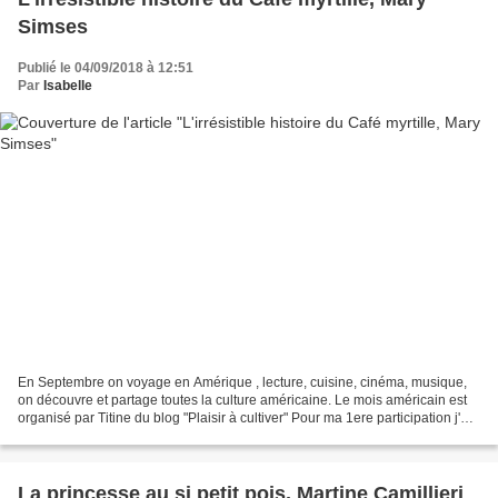
Simses
Publié le 04/09/2018 à 12:51
Par
Isabelle
En Septembre on voyage en Amérique , lecture, cuisine, cinéma, musique,
on découvre et partage toutes la culture américaine. Le mois américain est
organisé par Titine du blog "Plaisir à cultiver" Pour ma 1ere participation j'ai
choisi un livre facile,...
La princesse au si petit pois, Martine Camillieri