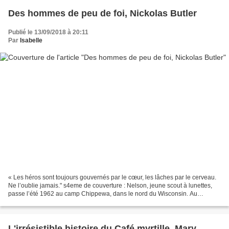
Des hommes de peu de foi, Nickolas Butler
Publié le 13/09/2018 à 20:11
Par
Isabelle
« Les héros sont toujours gouvernés par le cœur, les lâches par le cerveau.
Ne l’oublie jamais." s4eme de couverture : Nelson, jeune scout à lunettes,
passe l’été 1962 au camp Chippewa, dans le nord du Wisconsin. Au
programme : veillées au coin du feu,...
L'irrésistible histoire du Café myrtille, Mary