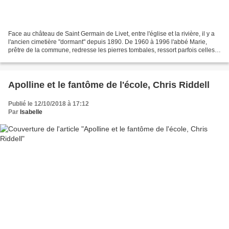
Face au château de Saint Germain de Livet, entre l'église et la rivière, il y a
l'ancien cimetière "dormant" depuis 1890. De 1960 à 1996 l'abbé Marie,
prêtre de la commune, redresse les pierres tombales, ressort parfois celles
tombées au fond de la rivière...
Apolline et le fantôme de l'école, Chris Riddell
Publié le 12/10/2018 à 17:12
Par
Isabelle