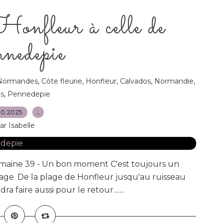
Honfleur à celle de
nedepie
,
,
,
,
,
Normandes
Côte fleurie
Honfleur
Calvados
Normandie
,
s
Pennedepie
10.2025
…
ar Isabelle
semaine 39 - Un bon moment C'est toujours un
age. De la plage de Honfleur jusqu'au ruisseau
a faire aussi pour le retour.......