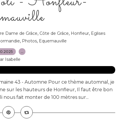
li - Honfleur-
mauville
,
,
,
re Dame de Grâce
Côte de Grâce
Honfleur
Eglises
,
,
ormandie
Photos
Equemauville
10.2025
…
ar Isabelle
semaine 43 - Automne Pour ce thème automnal, je
sur les hauteurs de Honfleur, Il faut être bon
nous fait monter de 100 mètres sur...