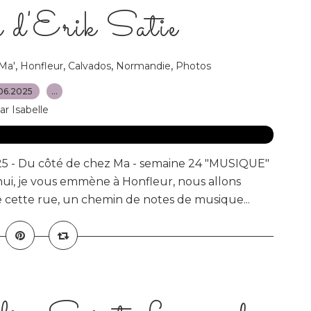
 d'Erik Satie
,
,
,
,
 Ma'
Honfleur
Calvados
Normandie
Photos
06.2025
…
ar Isabelle
2025 - Du côté de chez Ma - semaine 24 "MUSIQUE"
ui, je vous emmène à Honfleur, nous allons
 cette rue, un chemin de notes de musique...