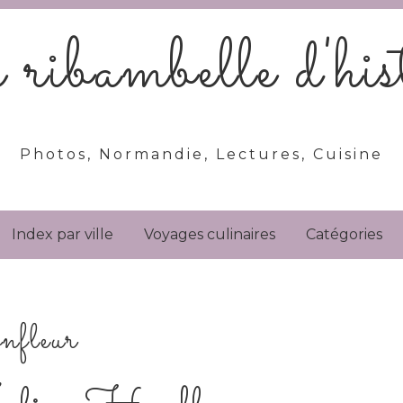
ribambelle d'hist
Photos, Normandie, Lectures, Cuisine
Index par ville
Voyages culinaires
Catégories
nfleur