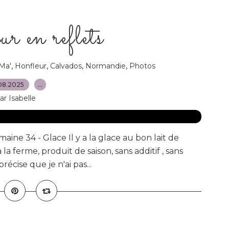
r en reflets
,
,
,
,
 Ma'
Honfleur
Calvados
Normandie
Photos
08.2025
…
ar Isabelle
aine 34 - Glace Il y a la glace au bon lait de
 la ferme, produit de saison, sans additif , sans
écise que je n'ai pas...