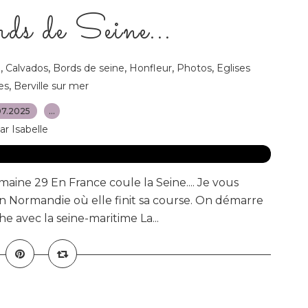
rds de Seine...
,
,
,
,
,
e
Calvados
Bords de seine
Honfleur
Photos
Eglises
,
es
Berville sur mer
07.2025
…
ar Isabelle
maine 29 En France coule la Seine.... Je vous
n Normandie où elle finit sa course. On démarre
phe avec la seine-maritime La...