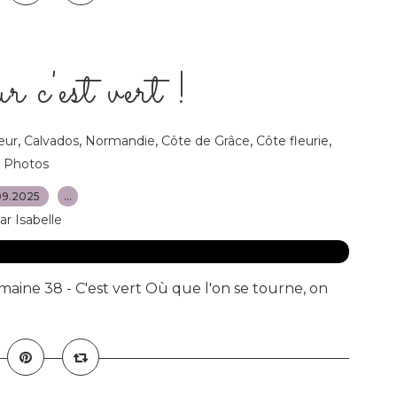
 c'est vert !
,
,
,
,
,
eur
Calvados
Normandie
Côte de Grâce
Côte fleurie
Photos
09.2025
…
ar Isabelle
maine 38 - C'est vert Où que l'on se tourne, on