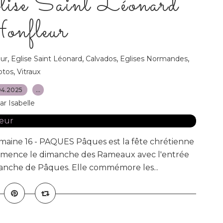
lise Saint Léonard
onfleur
,
,
,
,
ur
Eglise Saint Léonard
Calvados
Eglises Normandes
,
otos
Vitraux
04.2025
…
ar Isabelle
emaine 16 - PAQUES Pâques est la fête chrétienne
ommence le dimanche des Rameaux avec l'entrée
manche de Pâques. Elle commémore les...