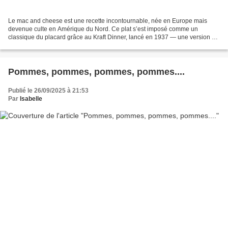
Le mac and cheese est une recette incontournable, née en Europe mais
devenue culte en Amérique du Nord. Ce plat s’est imposé comme un
classique du placard grâce au Kraft Dinner, lancé en 1937 — une version en
boîte prête à cuire, adoptée par des générations...
Pommes, pommes, pommes, pommes....
Publié le 26/09/2025 à 21:53
Par
Isabelle