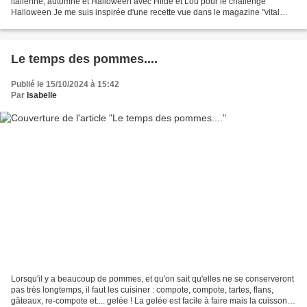
italienne, automne et Halloween avec Hilde et Lou pour le challenge
Halloween Je me suis inspirée d'une recette vue dans le magazine "vital
food" du mois d'octobre (médiathèque numérique)...
Le temps des pommes....
Publié le 15/10/2024 à 15:42
Par
Isabelle
Lorsqu'il y a beaucoup de pommes, et qu'on sait qu'elles ne se conserveront
pas très longtemps, il faut les cuisiner : compote, compote, tartes, flans,
gâteaux, re-compote et.... gelée ! La gelée est facile à faire mais la cuisson