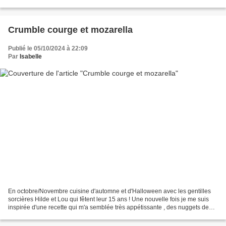
est assez longue.......
Crumble courge et mozarella
Publié le 05/10/2024 à 22:09
Par
Isabelle
En octobre/Novembre cuisine d'automne et d'Halloween avec les gentilles
sorcières Hilde et Lou qui fêtent leur 15 ans ! Une nouvelle fois je me suis
inspirée d'une recette qui m'a semblée très appétissante , des nuggets de
potimarron à la mozarella. Je...