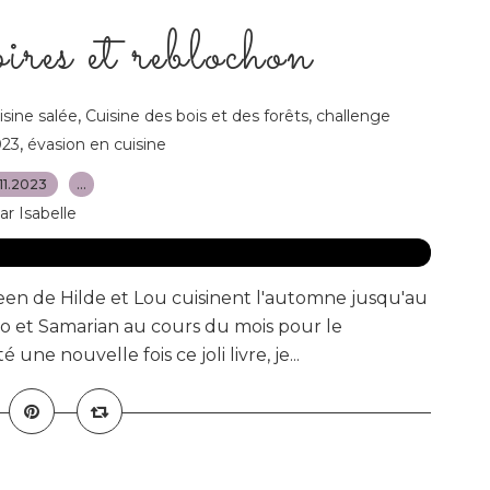
ires et reblochon
,
,
isine salée
Cuisine des bois et des forêts
challenge
,
023
évasion en cuisine
11.2023
…
ar Isabelle
en de Hilde et Lou cuisinent l'automne jusqu'au
o et Samarian au cours du mois pour le
é une nouvelle fois ce joli livre, je...