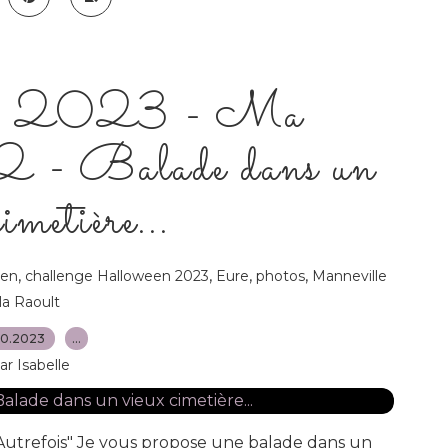
 - 2023 - Ma
 - Balade dans un
imetière...
,
,
,
,
een
challenge Halloween 2023
Eure
photos
Manneville
la Raoult
10.2023
…
ar Isabelle
Autrefois" Je vous propose une balade dans un