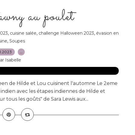
wny au poulet
,
,
,
2023
cuisine salée
challenge Halloween 2023
évasion en
,
sine
Soupes
.11.2023
…
ar Isabelle
een de Hilde et Lou cuisinent l'automne Le 2eme
indien avec les étapes indiennes de Hilde et
r tous les goûts" de Sara Lewis aux...