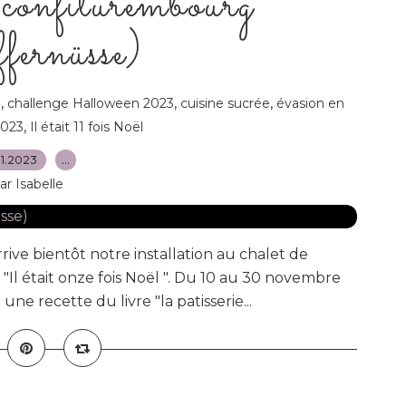
 confiturembourg
fernüsse)
,
,
,
n
challenge Halloween 2023
cuisine sucrée
évasion en
,
2023
Il était 11 fois Noël
.11.2023
…
ar Isabelle
rive bientôt notre installation au chalet de
Il était onze fois Noël ". Du 10 au 30 novembre
 une recette du livre "la patisserie...