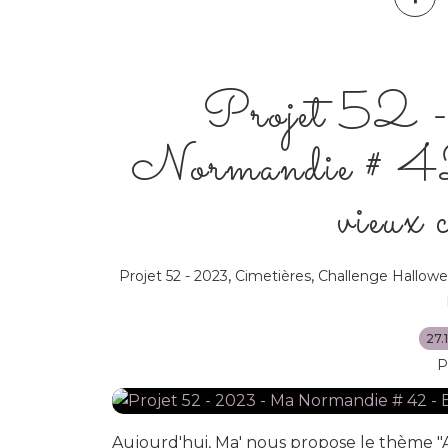
Projet 52
Normandie # 42
vieux c
,
,
Projet 52 - 2023
Cimetières
Challenge Hallow
27.
P
Aujourd'hui, Ma' nous propose le thème "