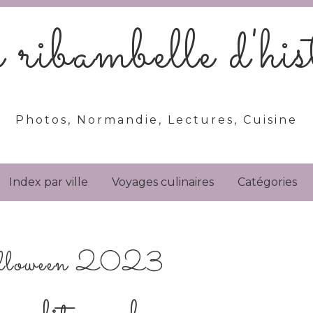
ribambelle d'hist
Photos, Normandie, Lectures, Cuisine
Index par ville
Voyages culinaires
Catégories
halloween 2023