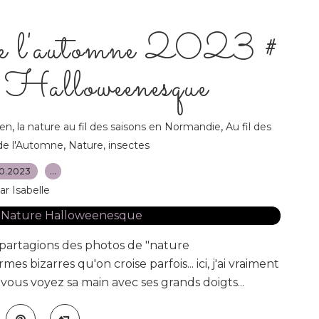
 de l'automne 2023 #
Halloweenesque
,
,
een
la nature au fil des saisons en Normandie
Au fil des
,
 de l'Automne
Nature, insectes
10.2023
…
ar Isabelle
partagions des photos de "nature
 bizarres qu'on croise parfois... ici, j'ai vraiment
ous voyez sa main avec ses grands doigts...