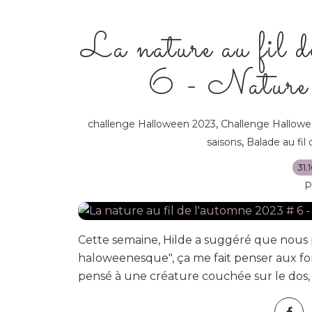
La nature au fil
6 - Nature 
,
challenge Halloween 2023
Challenge Hallow
,
saisons
Balade au fil
31.
P
Cette semaine, Hilde a suggéré que nous 
haloweenesque", ça me fait penser aux formes
pensé à une créature couchée sur le dos, v