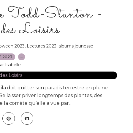
oe Todd-Stanton -
 des Loisirs
,
,
loween 2023
Lectures 2023
albums jeunesse
11.2023
…
ar Isabelle
la doit quitter son paradis terrestre en pleine
. Se laisser priver longtemps des plantes, des
e la comète qu’elle a vue par...