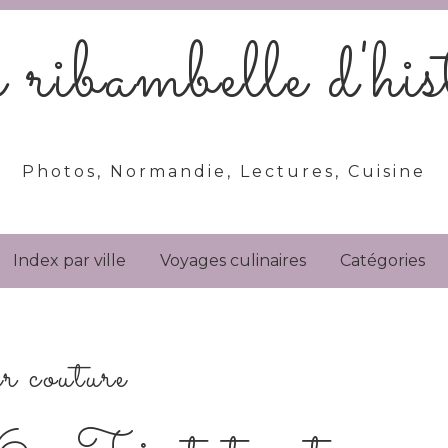
ribambelle d'hist
Photos, Normandie, Lectures, Cuisine
Index par ville
Voyages culinaires
Catégories
er couture