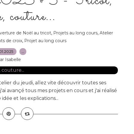
 2025 # 3 - Tricot,
, couture...
,
,
erture de Noël au tricot
Projets au long cours
Atelier
,
ts de croix
Projet au long cours
01.2025
…
ar Isabelle
telier du jeudi, allez vite découvrir toutes ses
) j'ai avançé tous mes projets en cours et j'ai réalisé
ée et les explications...