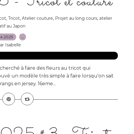
 6 - Tricot et couture
,
,
,
,
cot
Tricot
Atelier couture
Projet au long cours
atelier
atif au Japon
04.2025
…
ar Isabelle
cherché à faire des fleurs au tricot qui
trouvé un modèle très simple à faire lorsqu'on sait
 rangs en jersey. 16eme...