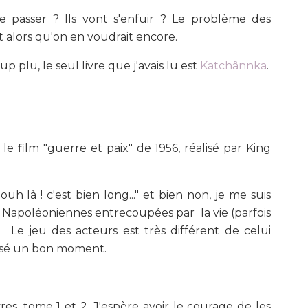
se passer ? Ils vont s'enfuir ? Le problème des
t alors qu'on en voudrait encore.
plu, le seul livre que j'avais lu est
Katchânnka
.
e film "guerre et paix" de 1956, réalisé par King
uh là ! c'est bien long..." et bien non, je me suis
les Napoléoniennes entrecoupées par la vie (parfois
. Le jeu des acteurs est très différent de celui
passé un bon moment.
vres, tome 1 et 2. J'espère avoir le courage de les