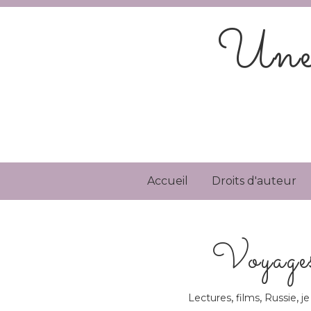
Une 
Accueil
Droits d'auteur
Voyages
,
,
,
Lectures
films
Russie
je