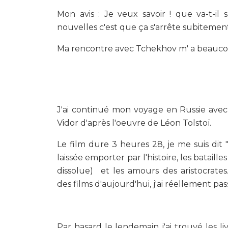
Mon avis : Je veux savoir ! que va-t-il 
nouvelles c'est que ça s'arrête subitemen
Ma rencontre avec Tchekhov m' a beaucoup 
J'ai continué mon voyage en Russie avec l
Vidor d'après l'oeuvre de Léon Tolstoï.
Le film dure 3 heures 28, je me suis dit "o
laissée emporter par l'histoire, les batail
dissolue) et les amours des aristocrates
des films d'aujourd'hui, j'ai réellement 
Par hasard le lendemain j'ai trouvé les li