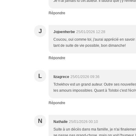
Je n'ai jamais lu cet auteur. Il faudra que j'y remédi
Répondre
J
Jojoenherbe
25/01/2026 12:28
Coucou, oui comme toi, j'aurai apprécié en savoir 
tant de suite de vie possible, bon dimanche!
Répondre
L
lizagrece
25/01/2026 09:36
Tchekhov est un grand auteur. Outre ses nouvelles i
les amours impossibles. Quant à Tolstoi c'est l'écr
Répondre
N
Nathalie
25/01/2026 00:10
Suite à un décès dans ma famille, je n'ai finalemen
se passe pas grand-chose, mais on voit l'humeur, 