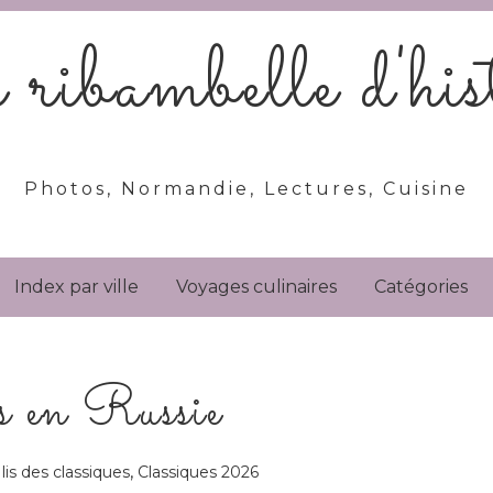
ribambelle d'hist
Photos, Normandie, Lectures, Cuisine
Index par ville
Voyages culinaires
Catégories
 en Russie
,
 lis des classiques
Classiques 2026