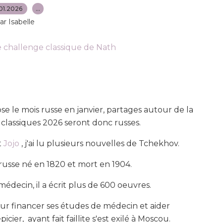
01.2026
…
ar Isabelle
e challenge classique de Nath
e le mois russe en janvier, partages autour de la
 classiques 2026 seront donc russes.
t
Jojo
, j'ai lu plusieurs nouvelles de Tchekhov.
russe né en 1820 et mort en 1904.
médecin, il a écrit plus de 600 oeuvres.
pour financer ses études de médecin et aider
cier, ayant fait faillite s'est exilé à Moscou.