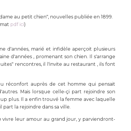
dame au petit chien", nouvelles publiée en 1899.
rmat
pdf ici
)
ne d'années, marié et infidèle aperçoit plusieurs
ine d'années , promenant son chien. Il s'arrange
ites" rencontres, il l'invite au restaurant , ils font
 du réconfort auprès de cet homme qui pensait
'autres. Mais lorsque celle-çi part rejoindre son
oup plus. Il a enfin trouvé la femme avec laquelle
l part la rejoindre dans sa ville.
e vivre leur amour au grand jour, y parviendront-