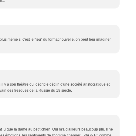
e...
plus même si c'est le "jeu" du format nouvelle, on peut leur imaginer
l y a son théâtre qui décrit le déclin d'une société aristocratique et
ivain des fresques de la Russie du 19 siècle.
t lu que la dame au petit chien. Qui m'a d'ailleurs beaucoup plu. Il ne
les émotions, les sentiments de l'homme changer... <br /> Et, comme