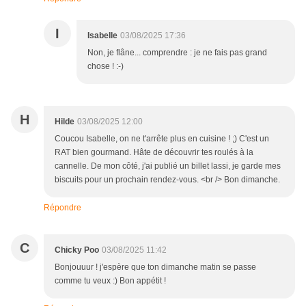
I
Isabelle
03/08/2025 17:36
Non, je flâne... comprendre : je ne fais pas grand
chose ! :-)
H
Hilde
03/08/2025 12:00
Coucou Isabelle, on ne t'arrête plus en cuisine ! ;) C'est un
RAT bien gourmand. Hâte de découvrir tes roulés à la
cannelle. De mon côté, j'ai publié un billet lassi, je garde mes
biscuits pour un prochain rendez-vous. <br /> Bon dimanche.
Répondre
C
Chicky Poo
03/08/2025 11:42
Bonjouuur ! j'espère que ton dimanche matin se passe
comme tu veux :) Bon appétit !