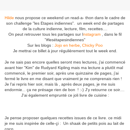
Hilde
nous propose ce weekend un read-a- thon dans le cadre de
son challenge "les Etapes indiennes". un week end de partages
de la culture indienne, lecture, film, recettes....
On peut retrouver tous les partages sur I
nstagram
, dans le fil
"#lesétapesindiennes"
Sur les blogs :
Jojo en herbe
,
Chicky Poo
Je mettrai ce billet à jour régulièrement tout le week end.
Je ne sais pas encore quelles seront mes lectures, j'ai commencé
avant hier "Kim" de Rudyard Kipling mais ma lecture a plutôt mal
commencé, le premier soir, après une quinzaine de pages, j'ai
fermé le livre en me disant que vraiment je ne comprenais rien !
Je l'ai repris hier soir, mais là , après deux pages, je me suis
endormie... ça ne présage rien de bon ! :-) J'y retourne ce soir....
J'ai également emprunté ce joli livre de cuisine :
Je pense proposer quelques recettes issues de ce livre. ce midi
je me suis inspirée de celle-çi : Un shaak de petits pois au lait de
coco.