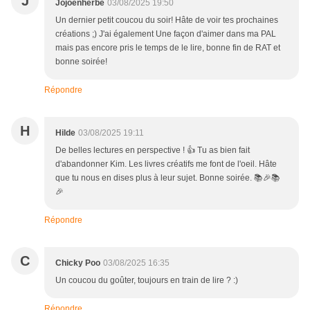
J
Jojoenherbe
03/08/2025 19:50
Un dernier petit coucou du soir! Hâte de voir tes prochaines
créations ;) J'ai également Une façon d'aimer dans ma PAL
mais pas encore pris le temps de le lire, bonne fin de RAT et
bonne soirée!
Répondre
H
Hilde
03/08/2025 19:11
De belles lectures en perspective ! 👍 Tu as bien fait
d'abandonner Kim. Les livres créatifs me font de l'oeil. Hâte
que tu nous en dises plus à leur sujet. Bonne soirée. 📚🎉📚
🎉
Répondre
C
Chicky Poo
03/08/2025 16:35
Un coucou du goûter, toujours en train de lire ? :)
Répondre