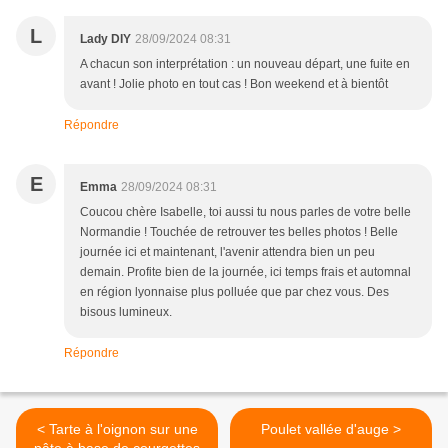
L
Lady DIY
28/09/2024 08:31
A chacun son interprétation : un nouveau départ, une fuite en
avant ! Jolie photo en tout cas ! Bon weekend et à bientôt
Répondre
E
Emma
28/09/2024 08:31
Coucou chère Isabelle, toi aussi tu nous parles de votre belle
Normandie ! Touchée de retrouver tes belles photos ! Belle
journée ici et maintenant, l'avenir attendra bien un peu
demain. Profite bien de la journée, ici temps frais et automnal
en région lyonnaise plus polluée que par chez vous. Des
bisous lumineux.
Répondre
< Tarte à l'oignon sur une
Poulet vallée d'auge >