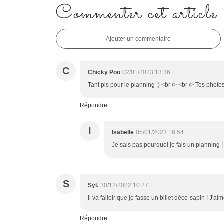
Commenter cet article
Ajouter un commentaire
C
Chicky Poo
02/01/2023 13:36
Tant pis pour le planning ;) <br /> <br /> Tes photos
Répondre
I
Isabelle
05/01/2023 16:54
Je sais pas pourquoi je fais un planning 
S
Syl.
30/12/2022 10:27
Il va falloir que je fasse un billet déco-sapin ! J'
Répondre