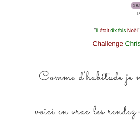
29.
P
"
Il
était
dix fois
Noël
"
Challenge
Chri
Comme d'habitude je n'
voici en vrac les rendez