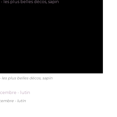
 les plus belles décos, sapin
cembre - lutin