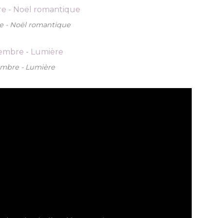
e - Noël romantique
embre - Lumière