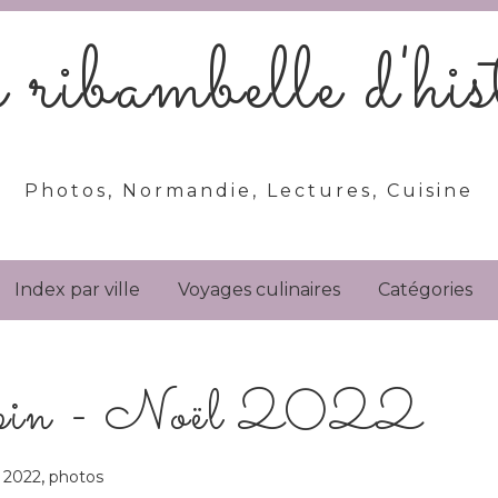
ribambelle d'hist
Photos, Normandie, Lectures, Cuisine
Index par ville
Voyages culinaires
Catégories
 sapin - Noël 2022
,
 2022
photos