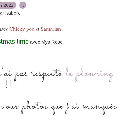
12.2022
…
ar Isabelle
Chicky poo
Samarian
avec
et
stmas time
avec Mya Rose
ai pas respecté
le planning
!!
-vous photos que j'ai manqués