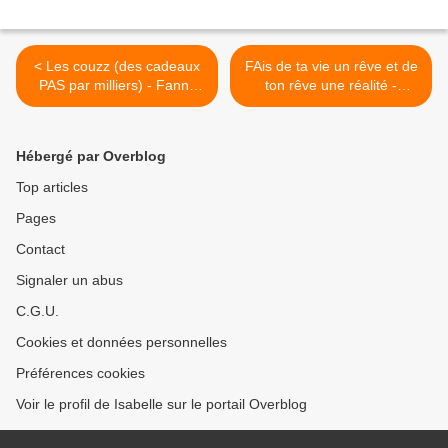
< Les couzz (des cadeaux
FAis de ta vie un rêve et de
PAS par milliers) - Fanny
ton rêve une réalité -
Joly et Eglantine
Natascha Lusenti >
Ceulemane
Hébergé par Overblog
Top articles
Pages
Contact
Signaler un abus
C.G.U.
Cookies et données personnelles
Préférences cookies
Voir le profil de Isabelle sur le portail Overblog