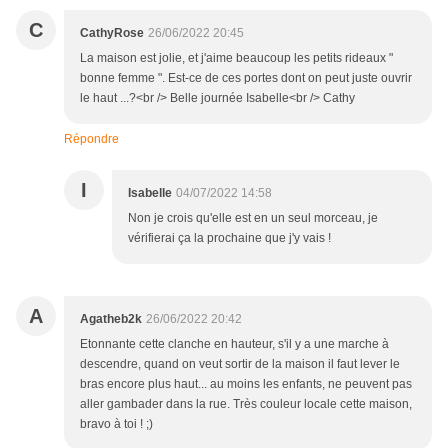
C
CathyRose
26/06/2022 20:45
La maison est jolie, et j'aime beaucoup les petits rideaux "
bonne femme ". Est-ce de ces portes dont on peut juste ouvrir
le haut ...?<br /> Belle journée Isabelle<br /> Cathy
Répondre
I
Isabelle
04/07/2022 14:58
Non je crois qu'elle est en un seul morceau, je
vérifierai ça la prochaine que j'y vais !
A
Agatheb2k
26/06/2022 20:42
Etonnante cette clanche en hauteur, s'il y a une marche à
descendre, quand on veut sortir de la maison il faut lever le
bras encore plus haut... au moins les enfants, ne peuvent pas
aller gambader dans la rue. Très couleur locale cette maison,
bravo à toi ! ;)