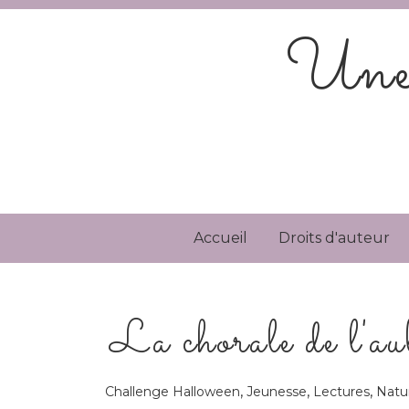
Une 
Accueil
Droits d'auteur
La chorale de l'
,
,
,
Challenge Halloween
Jeunesse
Lectures
Natur