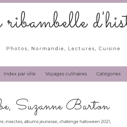
ribambelle d'hist
Photos, Normandie, Lectures, Cuisine
Index par ville
Voyages culinaires
Catégories
aube, Suzanne Barton
,
,
,
e, insectes
albums jeunesse
challenge halloween 2021