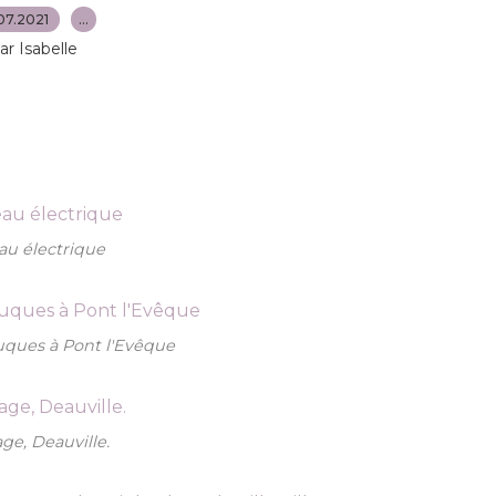
07.2021
…
ar Isabelle
au électrique
ouques à Pont l'Evêque
age, Deauville.