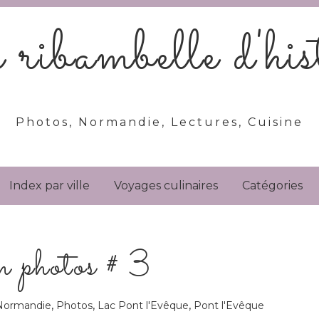
ribambelle d'hist
Photos, Normandie, Lectures, Cuisine
Index par ville
Voyages culinaires
Catégories
en photos # 3
,
,
,
Normandie
Photos
Lac Pont l'Evêque
Pont l'Evêque