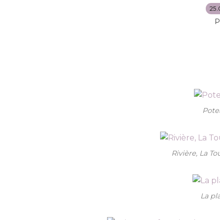
25.
P
Pote
Rivière, La T
La pl