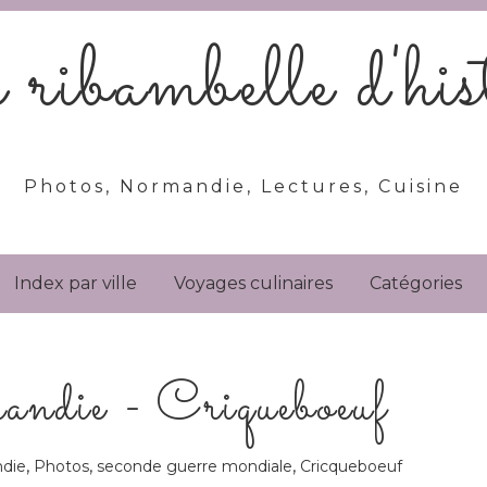
ribambelle d'hist
Photos, Normandie, Lectures, Cuisine
Index par ville
Voyages culinaires
Catégories
ndie - Criqueboeuf
,
,
,
die
Photos
seconde guerre mondiale
Cricqueboeuf