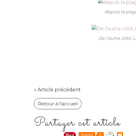
depuis la plage,
De l'autre côté, L
« Article précédent
Retour à l'accueil
Partager cet article
Repost
0