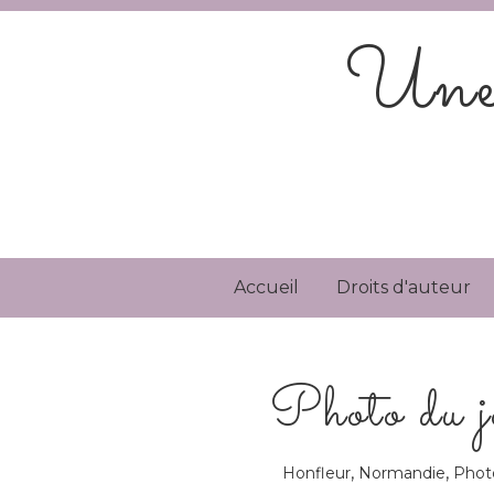
Une 
Accueil
Droits d'auteur
Photo du j
,
,
Honfleur
Normandie
Phot