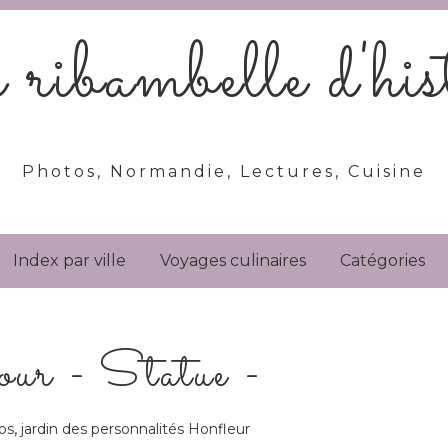
ribambelle d'hist
Photos, Normandie, Lectures, Cuisine
Index par ville
Voyages culinaires
Catégories
our - Statue -
,
os
jardin des personnalités Honfleur