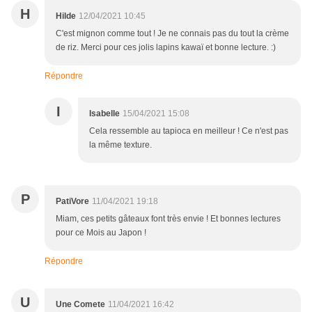
H
Hilde
12/04/2021 10:45
C'est mignon comme tout ! Je ne connais pas du tout la crème
de riz. Merci pour ces jolis lapins kawaï et bonne lecture. :)
Répondre
I
Isabelle
15/04/2021 15:08
Cela ressemble au tapioca en meilleur ! Ce n'est pas
la même texture.
P
PatiVore
11/04/2021 19:18
Miam, ces petits gâteaux font très envie ! Et bonnes lectures
pour ce Mois au Japon !
Répondre
U
Une Comete
11/04/2021 16:42