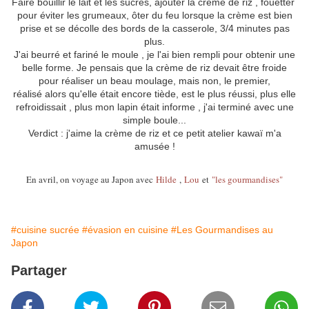
Faire bouillir le lait et les sucres, ajouter la crème de riz , fouetter
pour éviter les grumeaux, ôter du feu lorsque la crème est bien
prise et se décolle des bords de la casserole, 3/4 minutes pas
plus.
J'ai beurré et fariné le moule , je l'ai bien rempli pour obtenir une
belle forme. Je pensais que la crème de riz devait être froide
pour réaliser un beau moulage, mais non, le premier,
réalisé alors qu'elle était encore tiède, est le plus réussi, plus elle
refroidissait , plus mon lapin était informe , j'ai terminé avec une
simple boule...
Verdict : j'aime la crème de riz et ce petit atelier kawaï m'a
amusée !
En avril, on voyage au Japon avec
Hilde
,
Lou
et
"les gourmandises"
#cuisine sucrée
#évasion en cuisine
#Les Gourmandises au
Japon
Partager