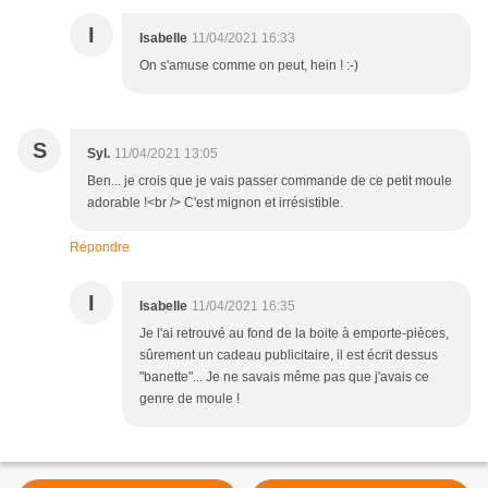
I
Isabelle
11/04/2021 16:33
On s'amuse comme on peut, hein ! :-)
S
Syl.
11/04/2021 13:05
Ben... je crois que je vais passer commande de ce petit moule
adorable !<br /> C'est mignon et irrésistible.
Répondre
I
Isabelle
11/04/2021 16:35
Je l'ai retrouvé au fond de la boite à emporte-pièces,
sûrement un cadeau publicitaire, il est écrit dessus
"banette"... Je ne savais même pas que j'avais ce
genre de moule !