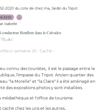
,
t 52-2020 du cote de chez ma
Jardin du Tripot
06.2020
…
ar Isabelle
l conducteur Honfleur dans le Calvados
"Caché"
eu connu des touristes, il est le passage entre le
blique, l'impasse du Tripot. Ancien quartier des
au "la Morelle" et "la Claire" il a été aménagé en
été des expositions photos y sont installées.
la médiathèque et l'office de tourisme.
t caché chez les uns et les autres...