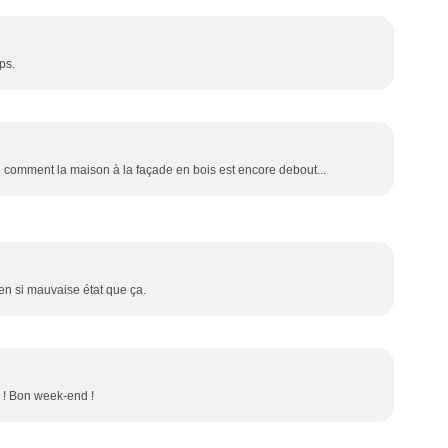
ps.
 comment la maison à la façade en bois est encore debout...
s en si mauvaise état que ça.
é ! Bon week-end !