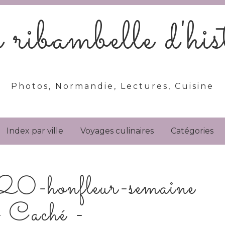
ribambelle d'hist
Photos, Normandie, Lectures, Cuisine
Index par ville
Voyages culinaires
Catégories
-honfleur-semaine
 Caché -