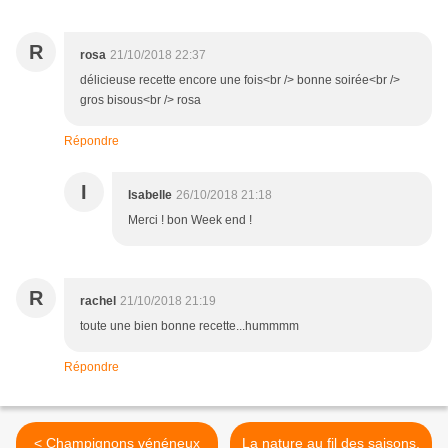
R
rosa
21/10/2018 22:37
délicieuse recette encore une fois<br /> bonne soirée<br />
gros bisous<br /> rosa
Répondre
I
Isabelle
26/10/2018 21:18
Merci ! bon Week end !
R
rachel
21/10/2018 21:19
toute une bien bonne recette...hummmm
Répondre
< Champignons vénéneux
La nature au fil des saisons,