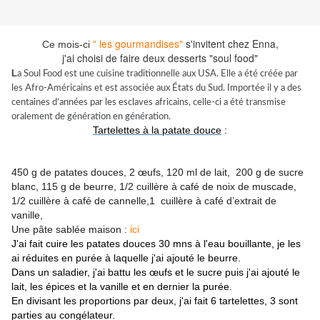
les gourmandises"
s'invitent chez Enna,
Ce mois-ci
"
j'ai choisi de faire deux desserts "soul food"
L
a Soul Food est une cuisine traditionnelle aux USA. Elle a été créée par
les Afro-Américains et est associée aux États du Sud. Importée il y a des
centaines d’années par les esclaves africains, celle-ci a été transmise
oralement de génération en génération.
Tartelettes à la patate douce
:
450 g de patates douces,
2 œufs,
120 ml de lait,
200 g de sucre
blanc,
115 g de beurre,
1/2 cuillère à café de noix de muscade,
1/2 cuillère à café de cannelle,
1 cuillère à café d’extrait de
vanille,
Une pâte sablée maison :
ici
J'ai fait cuire les patates douces 30 mns à l'eau bouillante, je les
ai réduites en purée à laquelle j'ai ajouté le beurre.
Dans un saladier, j'ai battu les œufs et le sucre puis j'ai ajouté le
lait, les épices et la vanille et en dernier la purée.
En divisant les proportions par deux, j'ai fait 6 tartelettes, 3 sont
parties au congélateur.